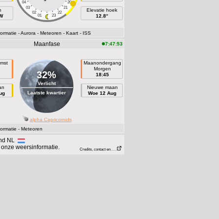
04
20
03
21
h
Elevatie hoek
02
22
 W
01
23
12.8°
ormatie
- Aurora
- Meteoren
- Kaart
- ISS
Maanfase
7:47:53
mst
Maanondergang
n
Morgen
32%
18:45
Verlicht
an
Nieuwe maan
Laatste kwartier
ug
Woe 12 Aug
alpha Capricornids
ormatie
- Meteoren
mond NL
 onze weersinformatie.
Credits, contact en . . .