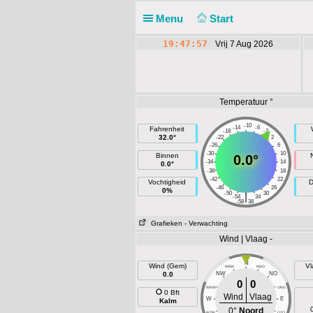
Menu
Start
19:47:57
Vrij 7 Aug 2026
Temperatuur °
-10
-14
-6
Fahrenheit
-18
-2
32.0°
-22
2
-26
6
-30
10
Binnen
0.0°
-34
14
0.0°
-38
18
-42
22
Vochtigheid
D
-46
26
0%
-50
30
|
-54
34
-58
38
Grafieken
- Verwachting
Wind | Vlaag -
N
Wind (Gem)
Vl
NNW
NNO
0.0
NW
NO
0
0
WNW
ONO
0 Bft
Wind
Vlaag
W
E
Kalm
0°
Noord
WZW
OZO