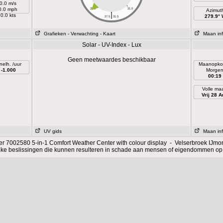
0.0 m/s
0.0 mph
28.0
31.0
Azimut
|
0.0 kts
279.9°
27.5
31.5
Grafieken
- Verwachting
- Kaart
Maan inf
Solar - UV-Index - Lux
Geen meetwaardes beschikbaar
nelh. /uur
Maanopko
-1.000
Morge
00:19
Volle ma
Vrij 28 A
UV gids
Maan inf
r 7002580 5-in-1 Comfort Weather Center with colour display - Velserbroek IJ
ijke beslissingen die kunnen resulteren in schade aan mensen of eigendommen op