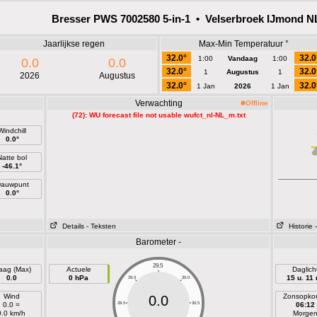
Bresser PWS 7002580 5-in-1 • Velserbroek IJmond N
Jaarlijkse regen
Max-Min Temperatuur °
32.0°
32.0
1:00
Vandaag
1:00
0.0
0.0
32.0°
32.0
1
Augustus
1
2026
Augustus
32.0°
32.0
1 Jan
2026
1 Jan
Verwachting
Offline
(72): WU forecast file not usable wufct_nl-NL_m.txt
Windchill
0.0°
Natte bol
-46.1°
auwpunt
0.0°
Details
- Teksten
Historie
Barometer -
29.5
aag (Max)
Actuele
Daglich
0.0
0 hPa
15 u. 11 
29.0
30.0
Wind
Zonsopko
0.0
0.0 =
28.5
30.5
06:12
0.0 km/h
Morge