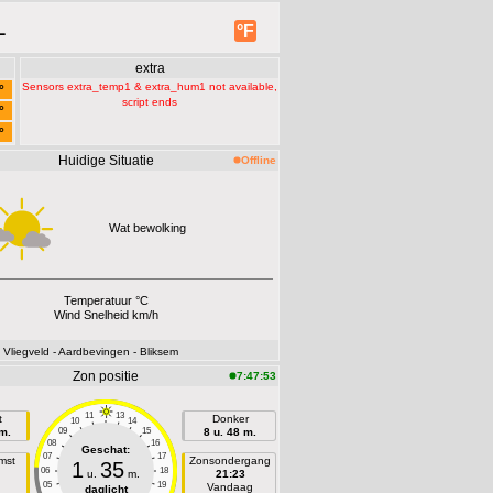
L
°F
extra
Sensors extra_temp1 & extra_hum1 not available,
°
script ends
°
°
Huidige Situatie
Offline
Wat bewolking
Temperatuur
°C
Wind Snelheid
km/h
- Vliegveld
- Aardbevingen
- Bliksem
Zon positie
7:47:53
11
13
t
Donker
10
14
m.
09
15
8 u. 48 m.
08
16
Geschat:
07
17
mst
Zonsondergang
1
35
06
18
u.
m.
21:23
05
19
n
Vandaag
daglicht