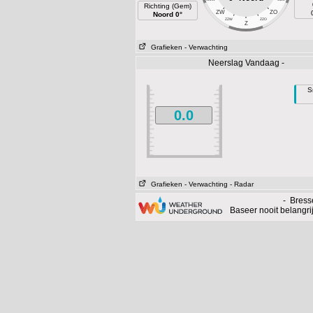
Richting (Gem)
ZW
ZO
Noord 0°
ZZW
ZZO
Z
Grafieken
- Verwachting
Neerslag Vandaag -
S
0.0
Grafieken
- Verwachting
- Radar
- Bresse
Baseer nooit belangr