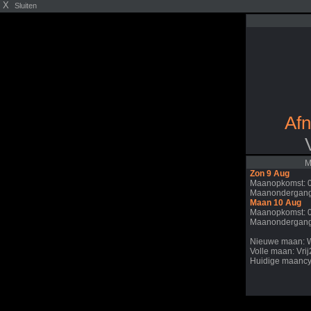
X
Sluiten
Af
M
Zon 9 Aug
Maanopkomst: 
Maanondergang
Maan 10 Aug
Maanopkomst: 
Maanondergang
Nieuwe maan: 
Volle maan: Vri
Huidige maancy