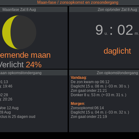
Maan-fase / zonsopkomst en zonsondergang
Maanfase Zat 8 Aug
Zon op/onder Zat 8 Aug
9
: 02
u.
m
daglicht
nemende maan
Verlicht
24%
aan opkomst/ondergang
Zon opkomst/ondergang
Vandaag
:
01:13
De zon kwam op 06:12
: 19:46
Daglicht 15 u. 08 m. (- 03 m. 30 s. )
Zon gaat onder 21:21
02:28
Donker 8 u. 53 m. (+ 03 m. 31 s. )
: 20:26
Morgen
:
Woe 12 Aug
Zonsopkomst 06:14
j28 Aug
Daglicht 15 u. 04 m. (- 03 m. 32 s. )
clus is 25 dagen oud
Zon gaat onder 21:19