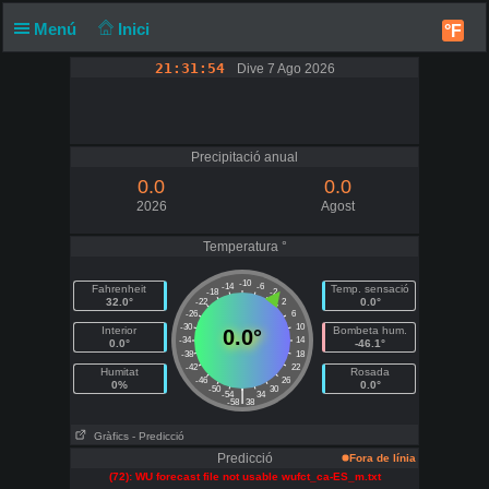
Menú
Inici
°F
21:31:54
Dive 7 Ago 2026
Precipitació anual
0.0
0.0
2026
Agost
Temperatura °
-10
-14
-6
Fahrenheit
Temp. sensació
-18
-2
32.0°
0.0°
-22
2
-26
6
-30
10
Interior
Bombeta hum.
0.0°
-34
14
0.0°
-46.1°
-38
18
-42
22
Humitat
Rosada
-46
26
0%
0.0°
-50
30
|
-54
34
-58
38
Gràfics
- Predicció
Predicció
Fora de línia
(72): WU forecast file not usable wufct_ca-ES_m.txt