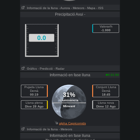
Informació de la lluna
- Aurora
- Meteors
- Mapa
- ISS
Precipitació Avui -
Valorar/h
-1.000
0.0
Gràfics
- Predicció
- Radar
Informació en fase lluna
9:31:50
Pujada Lluna
Conjunt Lluna
Demà
Demà
31%
00:19
18:45
Lluminància
Lluna plena
Lluna nova
Minvant
Dive 28 Ago
Dime 12 Ago
alpha Capricornids
Informació de la lluna
- Meteors
Informació en fase lluna