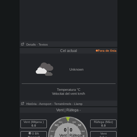
Detalls
- Textos
Cel actual
Fora de línia
Unknown
Temperatura
°C
Velocitat del vent
km/h
Història
- Aeroport
- Terratrèmols
- Llamp
Vent | Ràfega -
N
Vent (Mitjana )
Ràfega (Màx)
NNO
NNE
0.0
NO
NE
0.0
0
0
ONO
ENE
0 Bft
Vent
Vent
Ràfega
O
E