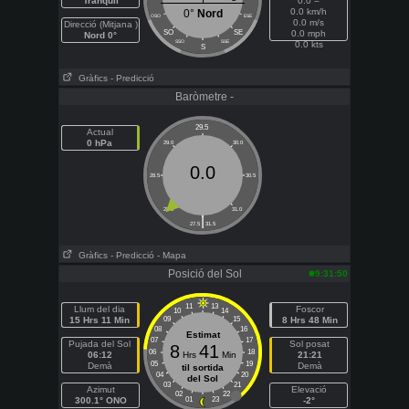
Tranquil
0.0 =
0.0 km/h
0°
Nord
OSO
ESE
0.0 m/s
Direcció (Mitjana )
SO
SE
0.0 mph
Nord 0°
SSO
SSE
0.0 kts
S
Gràfics
- Predicció
Baròmetre -
29.5
Actual
0 hPa
29.0
30.0
0.0
28.5
30.5
28.0
31.0
|
27.5
31.5
Gràfics
- Predicció
- Mapa
Posició del Sol
9:31:50
11
13
Llum del dia
Foscor
10
14
15 Hrs 11 Min
09
15
8 Hrs 48 Min
08
16
Estimat
07
17
Pujada del Sol
Sol posat
8
41
06
18
06:12
Hrs
Min
21:21
05
19
Demà
Demà
til sortida
04
20
del Sol
03
21
Azimut
Elevació
02
22
300.1° ONO
01
23
-2°