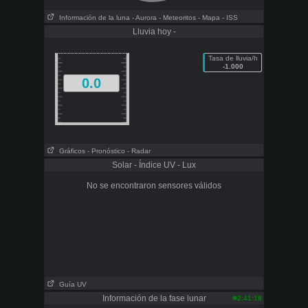
Información de la luna
- Aurora
- Meteoritos
- Mapa
- ISS
Lluvia hoy -
Tasa de lluvia/h
-1.000
0.0
Gráficos
- Pronóstico
- Radar
Solar - Índice UV - Lux
No se encontraron sensores válidos
Guía UV
Información de la fase lunar
2:41:18