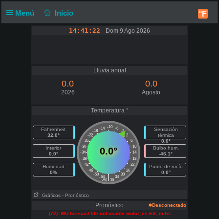
Menú
Inicio
°F
14:41:22
Dom 9 Ago 2026
Lluvia anual
0.0
0.0
2026
Agosto
Temperatura °
-10
-14
-6
Fahrenheit
Sensación
-18
-2
32.0°
térmica
-22
2
-26
6
0.0°
-30
10
Interior
Bulbo húm.
0.0°
-34
14
0.0°
-46.1°
-38
18
-42
22
Humedad
Punto de rocío
-46
26
0%
0.0°
-50
30
|
-54
34
-58
38
Gráficos
- Pronóstico
Pronóstico
Desconectado
(72): WU forecast file not usable wufct_es-ES_m.txt