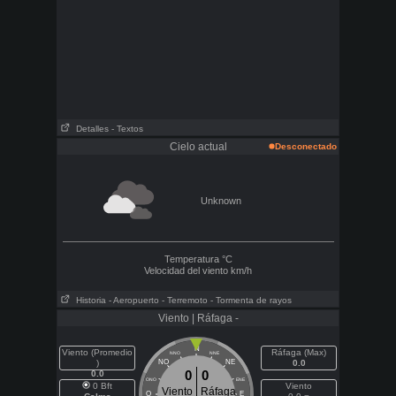
Detalles
- Textos
Cielo actual
Desconectado
Unknown
Temperatura
°C
Velocidad del viento
km/h
Historia
- Aeropuerto
- Terremoto
- Tormenta de rayos
Viento | Ráfaga -
N
Viento (Promedio
Ráfaga (Max)
NNO
NNE
)
NO
NE
0.0
0
0
0.0
ONO
ENE
0 Bft
Viento
Viento
Ráfaga
O
E