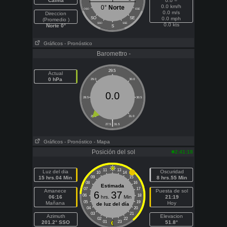
Calma
0.0 =
0.0 km/h
0°
Norte
OSO
ESE
0.0 m/s
Direccion
SO
SE
0.0 mph
(Promedio )
SSO
SSE
0.0 kts
Norte 0°
S
Gráficos
- Pronóstico
Baromettro -
29.5
Actual
0 hPa
29.0
30.0
0.0
28.5
30.5
28.0
31.0
|
27.5
31.5
Gráficos
- Pronóstico
- Mapa
Posición del sol
2:41:18
11
13
Luz del dia
Oscuridad
10
14
15 hrs.04 Min
09
15
8 hrs.55 Min
08
16
Estimada
07
17
Amanece
Puesta de sol
6
37
06
18
06:16
hrs.
Min
21:19
05
19
Mañana
Hoy
de luz del día
04
20
03
21
Azimuth
Elevacion
02
22
201.2° SSO
01
23
51.8°