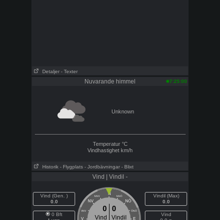
Detaljer
- Texter
Nuvarande himmel
7:25:00
Unknown
Temperatur
°C
Vindhastighet
km/h
Historik
- Flygplats
- Jordbävningar
- Blixt
Vind | Vindil -
N
Vind (Gen. )
Vindil (Max)
NNV
NNÖ
NÖ
0.0
NV
0.0
0
0
VNV
ÖNÖ
0 Bft
Vind
Vind
Vindil
V
E