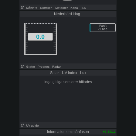
Måninfo
- Norrsken
- Meteorer
- Karta
- ISS
Nederbörd idag -
Fart/t
-1.000
0.0
Grafer
- Prognos
- Radar
Solar - UV-index - Lux
Inga giltiga sensorer hittades
UV-guide
Information om månfasen
7:38:11