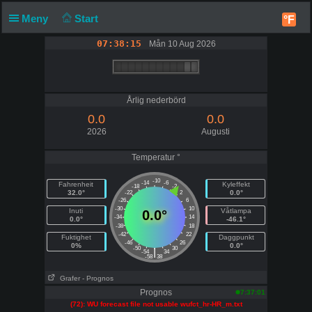
Meny
Start
°F
07:38:15
Mån 10 Aug 2026
Årlig nederbörd
0.0
0.0
2026
Augusti
Temperatur °
-10
-14
-6
Fahrenheit
Kyleffekt
-18
-2
32.0°
0.0°
-22
2
-26
6
-30
10
Inuti
Våtlampa
0.0°
-34
14
0.0°
-46.1°
-38
18
-42
22
Fuktighet
Daggpunkt
-46
26
0%
0.0°
-50
30
|
-54
34
-58
38
Grafer
- Prognos
Prognos
7:37:01
(72): WU forecast file not usable wufct_hr-HR_m.txt