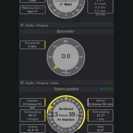
Lugn
0.0 =
0.0 km/h
0°
Norr
VSV
ÖSÖ
0.0 m/s
Riktning (Gen. )
SÖ
SV
0.0 mph
Norr 0°
SSV
SSÖ
0.0 kts
S
Grafer
- Prognos
Barometer -
29.5
Nuvarande
0 hPa
29.0
30.0
0.0
28.5
30.5
28.0
31.0
|
27.5
31.5
Grafer
- Prognos
- Karta
Solens position
7:38:11
11
13
Dagsljus
Mörker
10
14
15 timmar 01
09
15
8 timmar 58 min
08
16
min
Beräknad
07
17
Soluppgång
Solnedgång
13
39
06
18
06:17
timmar
min
21:17
05
19
I morgon
I dag
Av dagsljus
04
20
03
21
Azimut
Höjd
02
22
78.9° Ö
01
23
10.9°